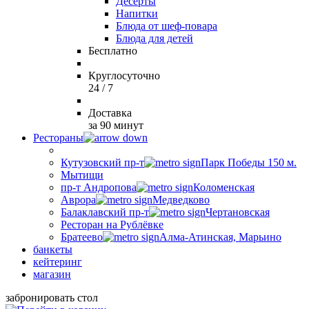
Десерты
Напитки
Блюда от шеф-повара
Блюда для детей
Бесплатно
Круглосуточно
24 / 7
Доставка
за 90 минут
Рестораны
Кутузовский пр-т
Парк Победы 150 м.
Мытищи
пр-т Андропова
Коломенская
Аврора
Медведково
Балаклавский пр-т
Чертановская
Ресторан на Рублёвке
Братеево
Алма-Атинская, Марьино
банкеты
кейтеринг
магазин
забронировать стол