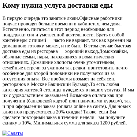
Кому нужна услуга доставки еды
В первую очередь это занятые люди.Офисные работники
подчас проводят больше времени в кабинетах, чем дома.
Естественно, питаться в этот период необходимо для
поддержки сил и умственной деятельности. Брать с собой
контейнеры с пищей ― часто не вариант, так как времени на
домашнюю готовку, может, и не быть. В этом случае быстрая
доставка еды из ресторана ― хороший выход.Домохозяйки,
обычные семьи, пары, находящиеся в романтических
отношениях. Домашние хлопоты очень утомительны,
семейные встречи за ужином так редки, приготовить нечто
особенное для второй половинки не получается из-за
отсутствия опыта. Все проблемы возьмет на себя сеть
ресторанов в Москве Бакинский Бульвар.То есть любая
категория жителей столицы нуждается в наших услугах. И мы
их с удовольствием оказываем! Возможна оплата как при
получении (банковской картой или наличными курьеру), так
и при оформлении заказа (оплата online на сайте). Для новых
клиентов предусмотрена 20% скидка! Также, если Вы
сделаете повторный заказ в течении недели - вы получите
скидку в 10%. Минимальная сумма для заказа 1200 рублей.