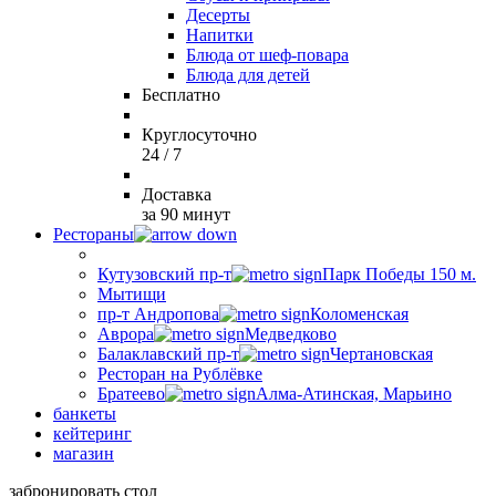
Десерты
Напитки
Блюда от шеф-повара
Блюда для детей
Бесплатно
Круглосуточно
24 / 7
Доставка
за 90 минут
Рестораны
Кутузовский пр-т
Парк Победы 150 м.
Мытищи
пр-т Андропова
Коломенская
Аврора
Медведково
Балаклавский пр-т
Чертановская
Ресторан на Рублёвке
Братеево
Алма-Атинская, Марьино
банкеты
кейтеринг
магазин
забронировать стол