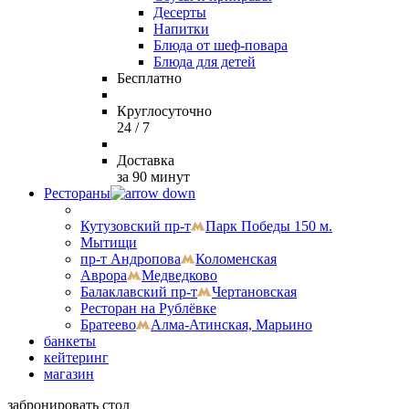
Десерты
Напитки
Блюда от шеф-повара
Блюда для детей
Бесплатно
Круглосуточно
24 / 7
Доставка
за 90 минут
Рестораны
Кутузовский пр-т
Парк Победы 150 м.
Мытищи
пр-т Андропова
Коломенская
Аврора
Медведково
Балаклавский пр-т
Чертановская
Ресторан на Рублёвке
Братеево
Алма-Атинская, Марьино
банкеты
кейтеринг
магазин
забронировать стол