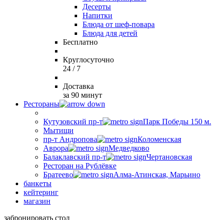
Десерты
Напитки
Блюда от шеф-повара
Блюда для детей
Бесплатно
Круглосуточно
24 / 7
Доставка
за 90 минут
Рестораны
Кутузовский пр-т
Парк Победы 150 м.
Мытищи
пр-т Андропова
Коломенская
Аврора
Медведково
Балаклавский пр-т
Чертановская
Ресторан на Рублёвке
Братеево
Алма-Атинская, Марьино
банкеты
кейтеринг
магазин
забронировать стол