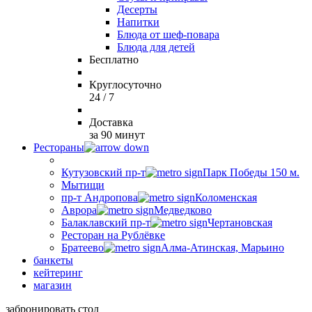
Десерты
Напитки
Блюда от шеф-повара
Блюда для детей
Бесплатно
Круглосуточно
24 / 7
Доставка
за 90 минут
Рестораны
Кутузовский пр-т
Парк Победы 150 м.
Мытищи
пр-т Андропова
Коломенская
Аврора
Медведково
Балаклавский пр-т
Чертановская
Ресторан на Рублёвке
Братеево
Алма-Атинская, Марьино
банкеты
кейтеринг
магазин
забронировать стол