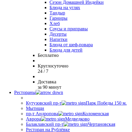
Сезон Домашней Индейки
Блюда на углях
Тандыр
Гарниры
Хлеб
Соусы и приправы
Десерты
Напитки
Блюда от шеф-повара
Блюда для детей
Бесплатно
Круглосуточно
24 / 7
Доставка
за 90 минут
Рестораны
Кутузовский пр-т
Парк Победы 150 м.
Мытищи
пр-т Андропова
Коломенская
Аврора
Медведково
Балаклавский пр-т
Чертановская
Ресторан на Рублёвке