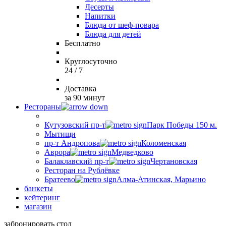
Десерты
Напитки
Блюда от шеф-повара
Блюда для детей
Бесплатно
Круглосуточно
24 / 7
Доставка
за 90 минут
Рестораны
Кутузовский пр-т
Парк Победы 150 м.
Мытищи
пр-т Андропова
Коломенская
Аврора
Медведково
Балаклавский пр-т
Чертановская
Ресторан на Рублёвке
Братеево
Алма-Атинская, Марьино
банкеты
кейтеринг
магазин
забронировать стол