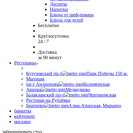
Десерты
Напитки
Блюда от шеф-повара
Блюда для детей
Бесплатно
Круглосуточно
24 / 7
Доставка
за 90 минут
Рестораны
Кутузовский пр-т
Парк Победы 150 м.
Мытищи
пр-т Андропова
Коломенская
Аврора
Медведково
Балаклавский пр-т
Чертановская
Ресторан на Рублёвке
Братеево
Алма-Атинская, Марьино
банкеты
кейтеринг
магазин
забронировать стол