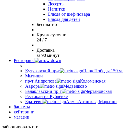
Десерты
Напитки
Блюда от шеф-повара
Блюда для детей
Бесплатно
Круглосуточно
24 / 7
Доставка
за 90 минут
Рестораны
Кутузовский пр-т
Парк Победы 150 м.
Мытищи
пр-т Андропова
Коломенская
Аврора
Медведково
Балаклавский пр-т
Чертановская
Ресторан на Рублёвке
Братеево
Алма-Атинская, Марьино
банкеты
кейтеринг
магазин
забронировать стол