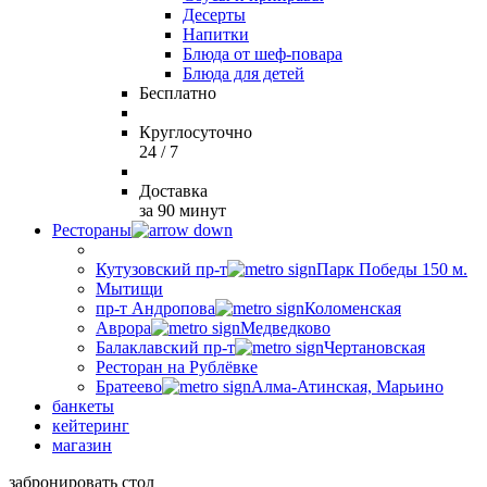
Десерты
Напитки
Блюда от шеф-повара
Блюда для детей
Бесплатно
Круглосуточно
24 / 7
Доставка
за 90 минут
Рестораны
Кутузовский пр-т
Парк Победы 150 м.
Мытищи
пр-т Андропова
Коломенская
Аврора
Медведково
Балаклавский пр-т
Чертановская
Ресторан на Рублёвке
Братеево
Алма-Атинская, Марьино
банкеты
кейтеринг
магазин
забронировать стол