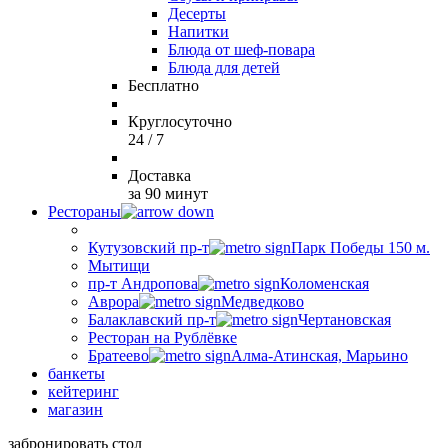
Десерты
Напитки
Блюда от шеф-повара
Блюда для детей
Бесплатно
Круглосуточно
24 / 7
Доставка
за 90 минут
Рестораны
Кутузовский пр-т
Парк Победы 150 м.
Мытищи
пр-т Андропова
Коломенская
Аврора
Медведково
Балаклавский пр-т
Чертановская
Ресторан на Рублёвке
Братеево
Алма-Атинская, Марьино
банкеты
кейтеринг
магазин
забронировать стол