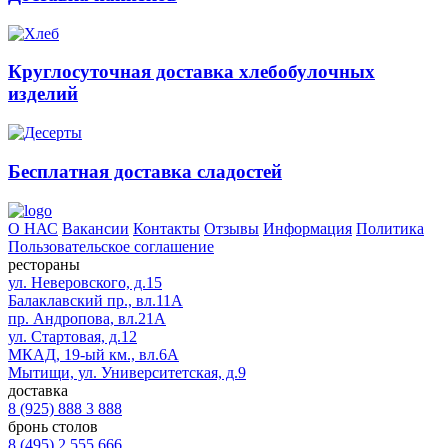
Круглосуточная доставка хлебобулочных
изделий
Бесплатная доставка сладостей
О НАС
Вакансии
Контакты
Отзывы
Информация
Политика
Пользовательское соглашение
рестораны
ул. Неверовского, д.15
Балаклавский пр., вл.11А
пр. Андропова, вл.21А
ул. Стартовая, д.12
МКАД, 19-ый км., вл.6А
Мытищи, ул. Университетская, д.9
доставка
8 (925) 888 3 888
бронь столов
8 (495) 2 555 666