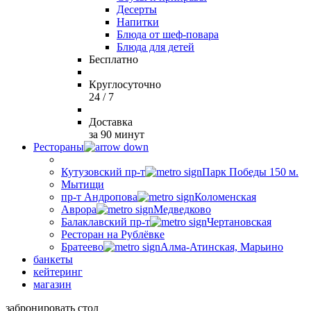
Десерты
Напитки
Блюда от шеф-повара
Блюда для детей
Бесплатно
Круглосуточно
24 / 7
Доставка
за 90 минут
Рестораны
Кутузовский пр-т
Парк Победы 150 м.
Мытищи
пр-т Андропова
Коломенская
Аврора
Медведково
Балаклавский пр-т
Чертановская
Ресторан на Рублёвке
Братеево
Алма-Атинская, Марьино
банкеты
кейтеринг
магазин
забронировать стол