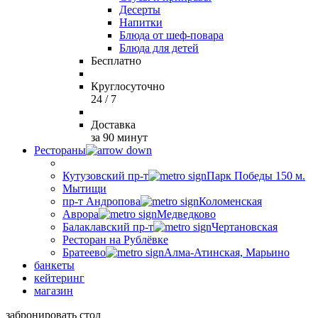
Десерты
Напитки
Блюда от шеф-повара
Блюда для детей
Бесплатно
Круглосуточно
24 / 7
Доставка
за 90 минут
Рестораны
Кутузовский пр-т
Парк Победы 150 м.
Мытищи
пр-т Андропова
Коломенская
Аврора
Медведково
Балаклавский пр-т
Чертановская
Ресторан на Рублёвке
Братеево
Алма-Атинская, Марьино
банкеты
кейтеринг
магазин
забронировать стол