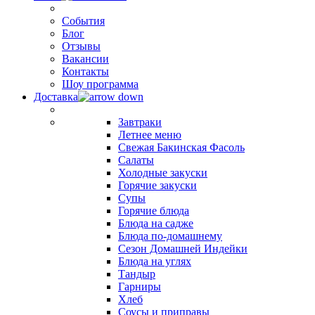
События
Блог
Отзывы
Вакансии
Контакты
Шоу программа
Доставка
Завтраки
Летнее меню
Свежая Бакинская Фасоль
Салаты
Холодные закуски
Горячие закуски
Супы
Горячие блюда
Блюда на садже
Блюда по-домашнему
Сезон Домашней Индейки
Блюда на углях
Тандыр
Гарниры
Хлеб
Соусы и приправы