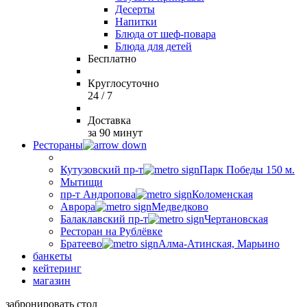
Десерты
Напитки
Блюда от шеф-повара
Блюда для детей
Бесплатно
Круглосуточно
24 / 7
Доставка
за 90 минут
Рестораны
Кутузовский пр-т
Парк Победы 150 м.
Мытищи
пр-т Андропова
Коломенская
Аврора
Медведково
Балаклавский пр-т
Чертановская
Ресторан на Рублёвке
Братеево
Алма-Атинская, Марьино
банкеты
кейтеринг
магазин
забронировать стол