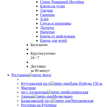
Сезон Домашней Индейки
Блюда на углях
Тандыр
Гарниры
Хлеб
Соусы и приправы
Десерты
Напитки
Блюда от шеф-повара
Блюда для детей
Бесплатно
Круглосуточно
24 / 7
Доставка
за 90 минут
Рестораны
Кутузовский пр-т
Парк Победы 150 м.
Мытищи
пр-т Андропова
Коломенская
Аврора
Медведково
Балаклавский пр-т
Чертановская
Ресторан на Рублёвке