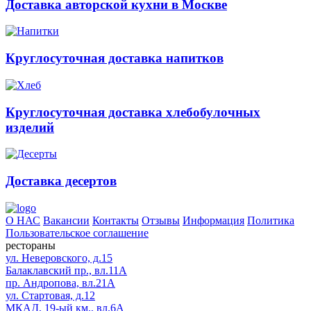
Доставка авторской кухни в Москве
Круглосуточная доставка напитков
Круглосуточная доставка хлебобулочных
изделий
Доставка десертов
О НАС
Вакансии
Контакты
Отзывы
Информация
Политика
Пользовательское соглашение
рестораны
ул. Неверовского, д.15
Балаклавский пр., вл.11А
пр. Андропова, вл.21А
ул. Стартовая, д.12
МКАД, 19-ый км., вл.6А