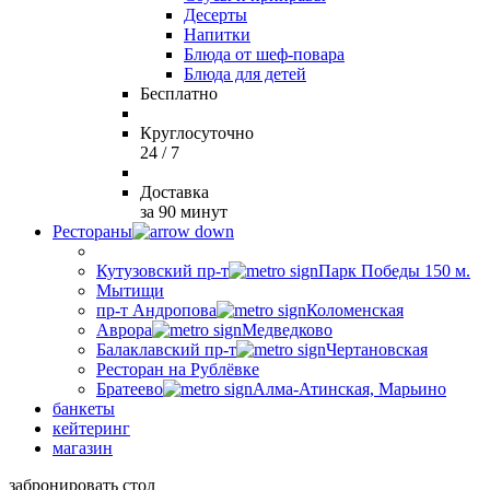
Десерты
Напитки
Блюда от шеф-повара
Блюда для детей
Бесплатно
Круглосуточно
24 / 7
Доставка
за 90 минут
Рестораны
Кутузовский пр-т
Парк Победы 150 м.
Мытищи
пр-т Андропова
Коломенская
Аврора
Медведково
Балаклавский пр-т
Чертановская
Ресторан на Рублёвке
Братеево
Алма-Атинская, Марьино
банкеты
кейтеринг
магазин
забронировать стол