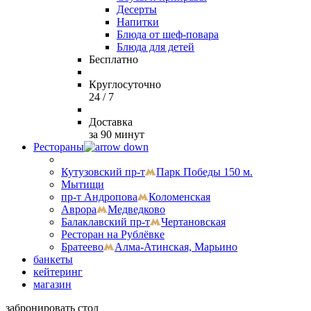
Десерты
Напитки
Блюда от шеф-повара
Блюда для детей
Бесплатно
Круглосуточно
24 / 7
Доставка
за 90 минут
Рестораны
Кутузовский пр-т
Парк Победы 150 м.
Мытищи
пр-т Андропова
Коломенская
Аврора
Медведково
Балаклавский пр-т
Чертановская
Ресторан на Рублёвке
Братеево
Алма-Атинская, Марьино
банкеты
кейтеринг
магазин
забронировать стол