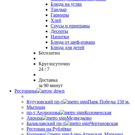
Блюда на углях
Тандыр
Гарниры
Хлеб
Соусы и приправы
Десерты
Напитки
Блюда от шеф-повара
Блюда для детей
Бесплатно
Круглосуточно
24 / 7
Доставка
за 90 минут
Рестораны
Кутузовский пр-т
Парк Победы 150 м.
Мытищи
пр-т Андропова
Коломенская
Аврора
Медведково
Балаклавский пр-т
Чертановская
Ресторан на Рублёвке
Братеево
Алма-Атинская, Марьино