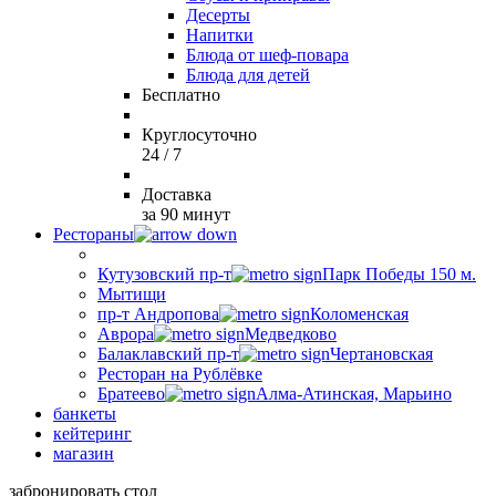
Десерты
Напитки
Блюда от шеф-повара
Блюда для детей
Бесплатно
Круглосуточно
24 / 7
Доставка
за 90 минут
Рестораны
Кутузовский пр-т
Парк Победы 150 м.
Мытищи
пр-т Андропова
Коломенская
Аврора
Медведково
Балаклавский пр-т
Чертановская
Ресторан на Рублёвке
Братеево
Алма-Атинская, Марьино
банкеты
кейтеринг
магазин
забронировать стол