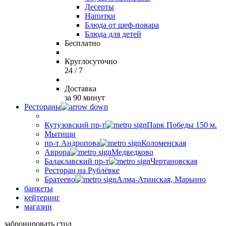
Десерты
Напитки
Блюда от шеф-повара
Блюда для детей
Бесплатно
Круглосуточно
24 / 7
Доставка
за 90 минут
Рестораны
Кутузовский пр-т
Парк Победы 150 м.
Мытищи
пр-т Андропова
Коломенская
Аврора
Медведково
Балаклавский пр-т
Чертановская
Ресторан на Рублёвке
Братеево
Алма-Атинская, Марьино
банкеты
кейтеринг
магазин
забронировать стол