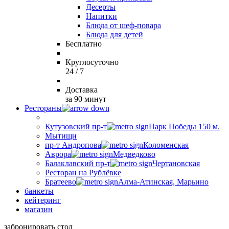
Десерты
Напитки
Блюда от шеф-повара
Блюда для детей
Бесплатно
Круглосуточно
24 / 7
Доставка
за 90 минут
Рестораны
Кутузовский пр-т
Парк Победы 150 м.
Мытищи
пр-т Андропова
Коломенская
Аврора
Медведково
Балаклавский пр-т
Чертановская
Ресторан на Рублёвке
Братеево
Алма-Атинская, Марьино
банкеты
кейтеринг
магазин
забронировать стол