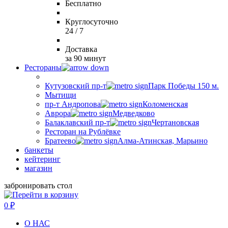
Бесплатно
Круглосуточно
24 / 7
Доставка
за 90 минут
Рестораны
Кутузовский пр-т
Парк Победы 150 м.
Мытищи
пр-т Андропова
Коломенская
Аврора
Медведково
Балаклавский пр-т
Чертановская
Ресторан на Рублёвке
Братеево
Алма-Атинская, Марьино
банкеты
кейтеринг
магазин
забронировать стол
0
₽
О НАС