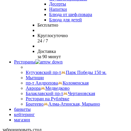
Десерты
Напитки
Блюда от шеф-повара
Блюда для детей
Бесплатно
Круглосуточно
24 / 7
Доставка
за 90 минут
Рестораны
Кутузовский пр-т
Парк Победы 150 м.
Мытищи
пр-т Андропова
Коломенская
Аврора
Медведково
Балаклавский пр-т
Чертановская
Ресторан на Рублёвке
Братеево
Алма-Атинская, Марьино
банкеты
кейтеринг
магазин
забронировать стол