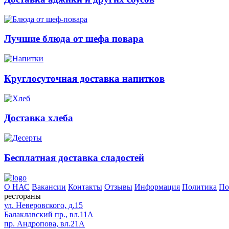
Лучшие блюда от шефа повара
Круглосуточная доставка напитков
Доставка хлеба
Бесплатная доставка сладостей
О НАС
Вакансии
Контакты
Отзывы
Информация
Политика
По
рестораны
ул. Неверовского, д.15
Балаклавский пр., вл.11А
пр. Андропова, вл.21А