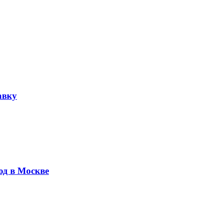
авку
юд в Москве