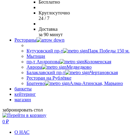
Бесплатно
Круглосуточно
24 / 7
Доставка
за 90 минут
Рестораны
Кутузовский пр-т
Парк Победы 150 м.
Мытищи
пр-т Андропова
Коломенская
Аврора
Медведково
Балаклавский пр-т
Чертановская
Ресторан на Рублёвке
Братеево
Алма-Атинская, Марьино
банкеты
кейтеринг
магазин
забронировать стол
0
₽
О НАС