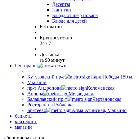
Десерты
Напитки
Блюда от шеф-повара
Блюда для детей
Бесплатно
Круглосуточно
24 / 7
Доставка
за 90 минут
Рестораны
Кутузовский пр-т
Парк Победы 150 м.
Мытищи
пр-т Андропова
Коломенская
Аврора
Медведково
Балаклавский пр-т
Чертановская
Ресторан на Рублёвке
Братеево
Алма-Атинская, Марьино
банкеты
кейтеринг
магазин
забронировать стол