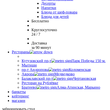
Десерты
Напитки
Блюда от шеф-повара
Блюда для детей
Бесплатно
Круглосуточно
24 / 7
Доставка
за 90 минут
Рестораны
Кутузовский пр-т
Парк Победы 150 м.
Мытищи
пр-т Андропова
Коломенская
Аврора
Медведково
Балаклавский пр-т
Чертановская
Ресторан на Рублёвке
Братеево
Алма-Атинская, Марьино
банкеты
кейтеринг
магазин
забронировать стол