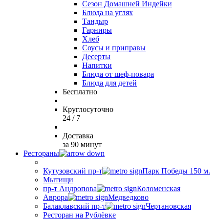
Сезон Домашней Индейки
Блюда на углях
Тандыр
Гарниры
Хлеб
Соусы и приправы
Десерты
Напитки
Блюда от шеф-повара
Блюда для детей
Бесплатно
Круглосуточно
24 / 7
Доставка
за 90 минут
Рестораны
Кутузовский пр-т
Парк Победы 150 м.
Мытищи
пр-т Андропова
Коломенская
Аврора
Медведково
Балаклавский пр-т
Чертановская
Ресторан на Рублёвке