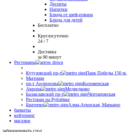
Десерты
Напитки
Блюда от шеф-повара
Блюда для детей
Бесплатно
Круглосуточно
24 / 7
Доставка
за 90 минут
Рестораны
Кутузовский пр-т
Парк Победы 150 м.
Мытищи
пр-т Андропова
Коломенская
Аврора
Медведково
Балаклавский пр-т
Чертановская
Ресторан на Рублёвке
Братеево
Алма-Атинская, Марьино
банкеты
кейтеринг
магазин
забронировать стол