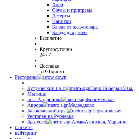
Хлеб
Соусы и приправы
Десерты
Напитки
Блюда от шеф-повара
Блюда для детей
Бесплатно
Круглосуточно
24 / 7
Доставка
за 90 минут
Рестораны
Кутузовский пр-т
Парк Победы 150 м.
Мытищи
пр-т Андропова
Коломенская
Аврора
Медведково
Балаклавский пр-т
Чертановская
Ресторан на Рублёвке
Братеево
Алма-Атинская, Марьино
банкеты
кейтеринг
магазин