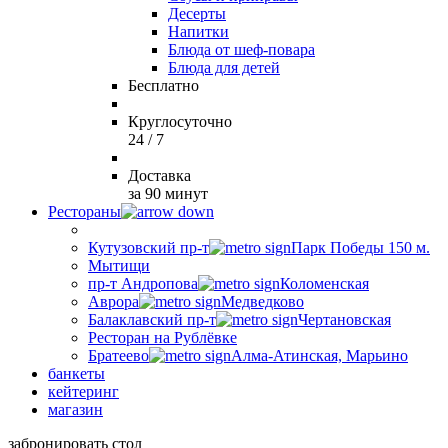
Десерты
Напитки
Блюда от шеф-повара
Блюда для детей
Бесплатно
Круглосуточно
24 / 7
Доставка
за 90 минут
Рестораны
Кутузовский пр-т
Парк Победы 150 м.
Мытищи
пр-т Андропова
Коломенская
Аврора
Медведково
Балаклавский пр-т
Чертановская
Ресторан на Рублёвке
Братеево
Алма-Атинская, Марьино
банкеты
кейтеринг
магазин
забронировать стол