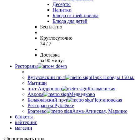
Десерты
Напитки
Блюда от шеф-повара
Блюда для детей
Бесплатно
Круглосуточно
24 / 7
Доставка
за 90 минут
Рестораны
Кутузовский пр-т
Парк Победы 150 м.
Мытищи
пр-т Андропова
Коломенская
Аврора
Медведково
Балаклавский пр-т
Чертановская
Ресторан на Рублёвке
Братеево
Алма-Атинская, Марьино
банкеты
кейтеринг
магазин
забронировать стол