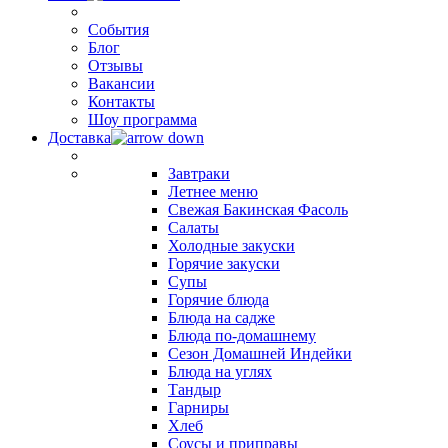
События
Блог
Отзывы
Вакансии
Контакты
Шоу программа
Доставка
Завтраки
Летнее меню
Свежая Бакинская Фасоль
Салаты
Холодные закуски
Горячие закуски
Супы
Горячие блюда
Блюда на садже
Блюда по-домашнему
Сезон Домашней Индейки
Блюда на углях
Тандыр
Гарниры
Хлеб
Соусы и приправы