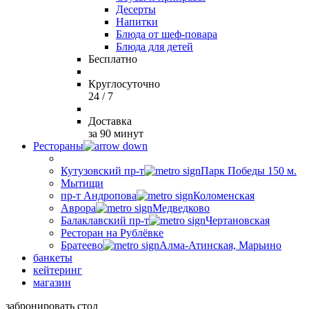
Десерты
Напитки
Блюда от шеф-повара
Блюда для детей
Бесплатно
Круглосуточно
24 / 7
Доставка
за 90 минут
Рестораны
Кутузовский пр-т
Парк Победы 150 м.
Мытищи
пр-т Андропова
Коломенская
Аврора
Медведково
Балаклавский пр-т
Чертановская
Ресторан на Рублёвке
Братеево
Алма-Атинская, Марьино
банкеты
кейтеринг
магазин
забронировать стол