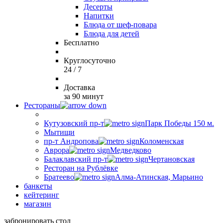
Десерты
Напитки
Блюда от шеф-повара
Блюда для детей
Бесплатно
Круглосуточно
24 / 7
Доставка
за 90 минут
Рестораны
Кутузовский пр-т
Парк Победы 150 м.
Мытищи
пр-т Андропова
Коломенская
Аврора
Медведково
Балаклавский пр-т
Чертановская
Ресторан на Рублёвке
Братеево
Алма-Атинская, Марьино
банкеты
кейтеринг
магазин
забронировать стол