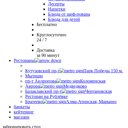
Десерты
Напитки
Блюда от шеф-повара
Блюда для детей
Бесплатно
Круглосуточно
24 / 7
Доставка
за 90 минут
Рестораны
Кутузовский пр-т
Парк Победы 150 м.
Мытищи
пр-т Андропова
Коломенская
Аврора
Медведково
Балаклавский пр-т
Чертановская
Ресторан на Рублёвке
Братеево
Алма-Атинская, Марьино
банкеты
кейтеринг
магазин
забронировать стол