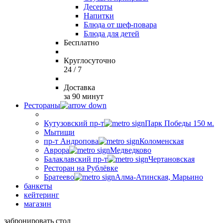
Десерты
Напитки
Блюда от шеф-повара
Блюда для детей
Бесплатно
Круглосуточно
24 / 7
Доставка
за 90 минут
Рестораны
Кутузовский пр-т
Парк Победы 150 м.
Мытищи
пр-т Андропова
Коломенская
Аврора
Медведково
Балаклавский пр-т
Чертановская
Ресторан на Рублёвке
Братеево
Алма-Атинская, Марьино
банкеты
кейтеринг
магазин
забронировать стол