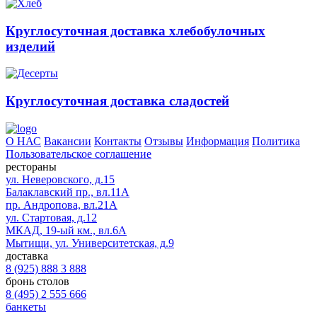
Круглосуточная доставка хлебобулочных
изделий
Круглосуточная доставка сладостей
О НАС
Вакансии
Контакты
Отзывы
Информация
Политика
Пользовательское соглашение
рестораны
ул. Неверовского, д.15
Балаклавский пр., вл.11А
пр. Андропова, вл.21А
ул. Стартовая, д.12
МКАД, 19-ый км., вл.6А
Мытищи, ул. Университетская, д.9
доставка
8 (925) 888 3 888
бронь столов
8 (495) 2 555 666
банкеты