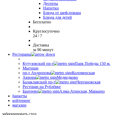
Десерты
Напитки
Блюда от шеф-повара
Блюда для детей
Бесплатно
Круглосуточно
24 / 7
Доставка
за 90 минут
Рестораны
Кутузовский пр-т
Парк Победы 150 м.
Мытищи
пр-т Андропова
Коломенская
Аврора
Медведково
Балаклавский пр-т
Чертановская
Ресторан на Рублёвке
Братеево
Алма-Атинская, Марьино
банкеты
кейтеринг
магазин
забронировать стол