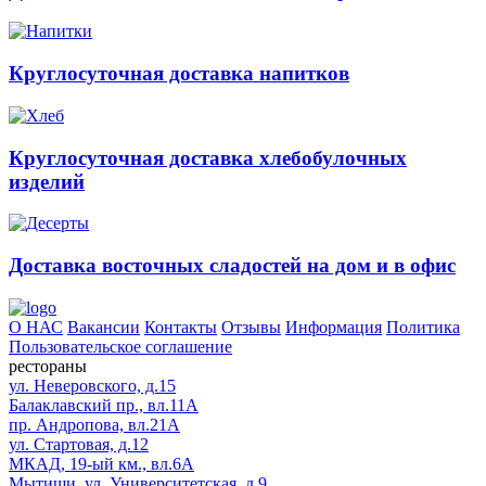
Круглосуточная доставка напитков
Круглосуточная доставка хлебобулочных
изделий
Доставка восточных сладостей на дом и в офис
О НАС
Вакансии
Контакты
Отзывы
Информация
Политика
Пользовательское соглашение
рестораны
ул. Неверовского, д.15
Балаклавский пр., вл.11А
пр. Андропова, вл.21А
ул. Стартовая, д.12
МКАД, 19-ый км., вл.6А
Мытищи, ул. Университетская, д.9