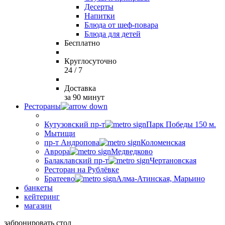
Десерты
Напитки
Блюда от шеф-повара
Блюда для детей
Бесплатно
Круглосуточно
24 / 7
Доставка
за 90 минут
Рестораны
Кутузовский пр-т
Парк Победы 150 м.
Мытищи
пр-т Андропова
Коломенская
Аврора
Медведково
Балаклавский пр-т
Чертановская
Ресторан на Рублёвке
Братеево
Алма-Атинская, Марьино
банкеты
кейтеринг
магазин
забронировать стол