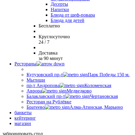
Десерты
Напитки
Блюда от шеф-повара
Блюда для детей
Бесплатно
Круглосуточно
24 / 7
Доставка
за 90 минут
Рестораны
Кутузовский пр-т
Парк Победы 150 м.
Мытищи
пр-т Андропова
Коломенская
Аврора
Медведково
Балаклавский пр-т
Чертановская
Ресторан на Рублёвке
Братеево
Алма-Атинская, Марьино
банкеты
кейтеринг
магазин
забронировать стол