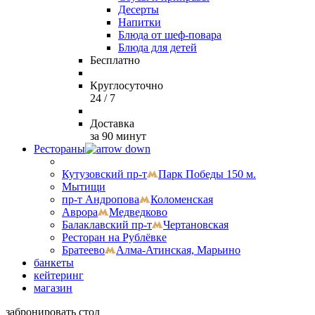
Десерты
Напитки
Блюда от шеф-повара
Блюда для детей
Бесплатно
Круглосуточно
24 / 7
Доставка
за 90 минут
Рестораны
Кутузовский пр-т
Парк Победы 150 м.
Мытищи
пр-т Андропова
Коломенская
Аврора
Медведково
Балаклавский пр-т
Чертановская
Ресторан на Рублёвке
Братеево
Алма-Атинская, Марьино
банкеты
кейтеринг
магазин
забронировать стол