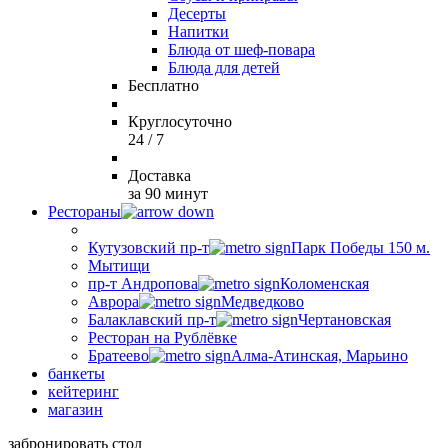
Десерты
Напитки
Блюда от шеф-повара
Блюда для детей
Бесплатно
Круглосуточно
24 / 7
Доставка
за 90 минут
Рестораны
Кутузовский пр-т
Парк Победы 150 м.
Мытищи
пр-т Андропова
Коломенская
Аврора
Медведково
Балаклавский пр-т
Чертановская
Ресторан на Рублёвке
Братеево
Алма-Атинская, Марьино
банкеты
кейтеринг
магазин
забронировать стол