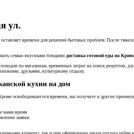
я ул.
 оставляет времени для решения бытовых проблем. После тяжелог
ловать семью вкусными блюдами
доставка готовой еды на Крив
 походов по магазинам, временных затрат на поиск рецептов, д
близкими, друзьями, культурному отдыху.
жанской кухни на дом
Кроме освободившегося времени, вы получите и другие преимущ
ое вами время
рмление заявки
личными курьеру), так и при оформлении заказа (оплата online 