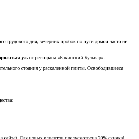
о трудового дня, вечерних пробок по пути домой часто не
орожская ул.
от ресторана «Бакинский Бульвар».
лительного стояния у раскаленной плиты. Освободившееся
ества:
на сайте). Для новых клиентов предусмотрена 20% скидка!