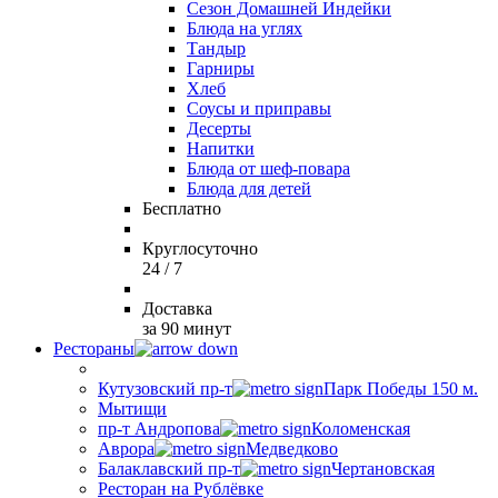
Сезон Домашней Индейки
Блюда на углях
Тандыр
Гарниры
Хлеб
Соусы и приправы
Десерты
Напитки
Блюда от шеф-повара
Блюда для детей
Бесплатно
Круглосуточно
24 / 7
Доставка
за 90 минут
Рестораны
Кутузовский пр-т
Парк Победы 150 м.
Мытищи
пр-т Андропова
Коломенская
Аврора
Медведково
Балаклавский пр-т
Чертановская
Ресторан на Рублёвке