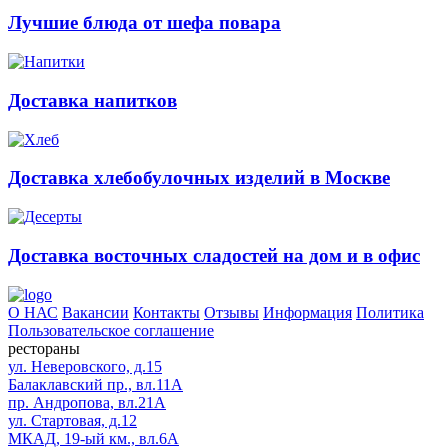
Лучшие блюда от шефа повара
Доставка напитков
Доставка хлебобулочных изделий в Москве
Доставка восточных сладостей на дом и в офис
О НАС
Вакансии
Контакты
Отзывы
Информация
Политика
Пользовательское соглашение
рестораны
ул. Неверовского, д.15
Балаклавский пр., вл.11А
пр. Андропова, вл.21А
ул. Стартовая, д.12
МКАД, 19-ый км., вл.6А