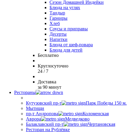
Сезон Домашней Индейки
Блюда на углях
Тандыр
Гарниры
Хлеб
Соусы и приправы
Десерты
Напитки
Блюда от шеф-повара
Блюда для детей
Бесплатно
Круглосуточно
24 / 7
Доставка
за 90 минут
Рестораны
Кутузовский пр-т
Парк Победы 150 м.
Мытищи
пр-т Андропова
Коломенская
Аврора
Медведково
Балаклавский пр-т
Чертановская
Ресторан на Рублёвке