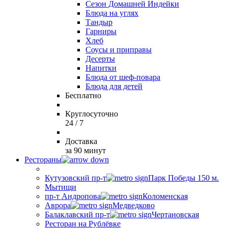
Сезон Домашней Индейки
Блюда на углях
Тандыр
Гарниры
Хлеб
Соусы и приправы
Десерты
Напитки
Блюда от шеф-повара
Блюда для детей
Бесплатно
Круглосуточно
24 / 7
Доставка
за 90 минут
Рестораны
Кутузовский пр-т
Парк Победы 150 м.
Мытищи
пр-т Андропова
Коломенская
Аврора
Медведково
Балаклавский пр-т
Чертановская
Ресторан на Рублёвке