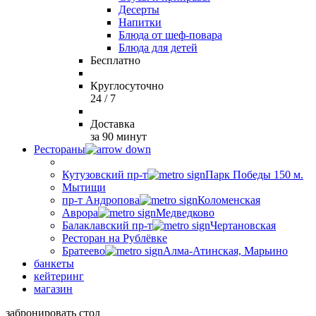
Десерты
Напитки
Блюда от шеф-повара
Блюда для детей
Бесплатно
Круглосуточно
24 / 7
Доставка
за 90 минут
Рестораны
Кутузовский пр-т
Парк Победы 150 м.
Мытищи
пр-т Андропова
Коломенская
Аврора
Медведково
Балаклавский пр-т
Чертановская
Ресторан на Рублёвке
Братеево
Алма-Атинская, Марьино
банкеты
кейтеринг
магазин
забронировать стол