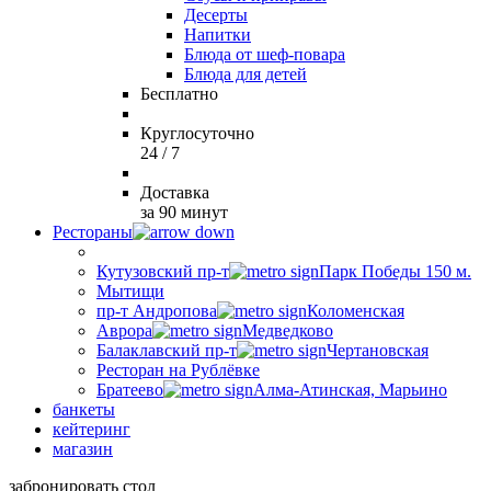
Десерты
Напитки
Блюда от шеф-повара
Блюда для детей
Бесплатно
Круглосуточно
24 / 7
Доставка
за 90 минут
Рестораны
Кутузовский пр-т
Парк Победы 150 м.
Мытищи
пр-т Андропова
Коломенская
Аврора
Медведково
Балаклавский пр-т
Чертановская
Ресторан на Рублёвке
Братеево
Алма-Атинская, Марьино
банкеты
кейтеринг
магазин
забронировать стол