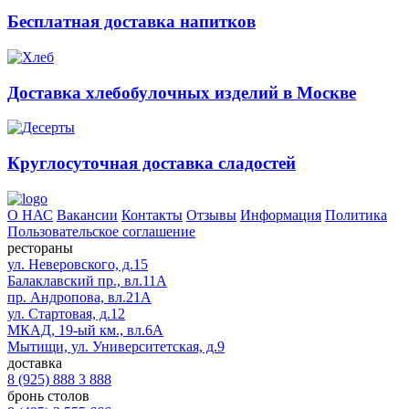
Бесплатная доставка напитков
Доставка хлебобулочных изделий в Москве
Круглосуточная доставка сладостей
О НАС
Вакансии
Контакты
Отзывы
Информация
Политика
Пользовательское соглашение
рестораны
ул. Неверовского, д.15
Балаклавский пр., вл.11А
пр. Андропова, вл.21А
ул. Стартовая, д.12
МКАД, 19-ый км., вл.6А
Мытищи, ул. Университетская, д.9
доставка
8 (925) 888 3 888
бронь столов