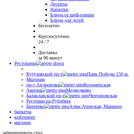
Десерты
Напитки
Блюда от шеф-повара
Блюда для детей
Бесплатно
Круглосуточно
24 / 7
Доставка
за 90 минут
Рестораны
Кутузовский пр-т
Парк Победы 150 м.
Мытищи
пр-т Андропова
Коломенская
Аврора
Медведково
Балаклавский пр-т
Чертановская
Ресторан на Рублёвке
Братеево
Алма-Атинская, Марьино
банкеты
кейтеринг
магазин
забронировать стол