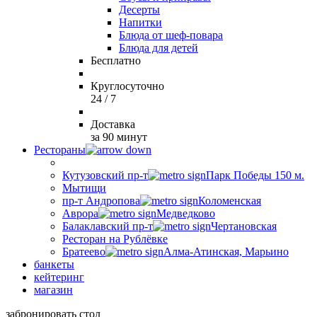
Десерты
Напитки
Блюда от шеф-повара
Блюда для детей
Бесплатно
Круглосуточно
24 / 7
Доставка
за 90 минут
Рестораны
Кутузовский пр-т
Парк Победы 150 м.
Мытищи
пр-т Андропова
Коломенская
Аврора
Медведково
Балаклавский пр-т
Чертановская
Ресторан на Рублёвке
Братеево
Алма-Атинская, Марьино
банкеты
кейтеринг
магазин
забронировать стол