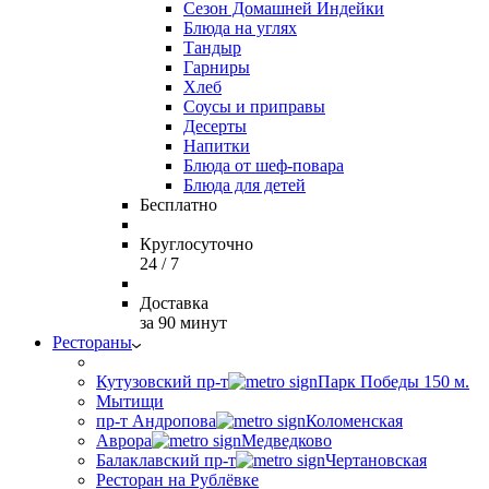
Сезон Домашней Индейки
Блюда на углях
Тандыр
Гарниры
Хлеб
Соусы и приправы
Десерты
Напитки
Блюда от шеф-повара
Блюда для детей
Бесплатно
Круглосуточно
24 / 7
Доставка
за 90 минут
Рестораны
Кутузовский пр-т
Парк Победы 150 м.
Мытищи
пр-т Андропова
Коломенская
Аврора
Медведково
Балаклавский пр-т
Чертановская
Ресторан на Рублёвке