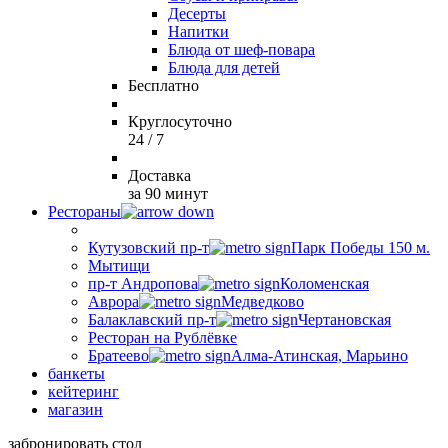
Десерты
Напитки
Блюда от шеф-повара
Блюда для детей
Бесплатно
Круглосуточно
24 / 7
Доставка
за 90 минут
Рестораны
Кутузовский пр-т
Парк Победы 150 м.
Мытищи
пр-т Андропова
Коломенская
Аврора
Медведково
Балаклавский пр-т
Чертановская
Ресторан на Рублёвке
Братеево
Алма-Атинская, Марьино
банкеты
кейтеринг
магазин
забронировать стол