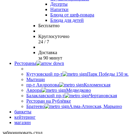
Десерты
Напитки
Блюда от шеф-повара
Блюда для детей
Бесплатно
Круглосуточно
24 / 7
Доставка
за 90 минут
Рестораны
Кутузовский пр-т
Парк Победы 150 м.
Мытищи
пр-т Андропова
Коломенская
Аврора
Медведково
Балаклавский пр-т
Чертановская
Ресторан на Рублёвке
Братеево
Алма-Атинская, Марьино
банкеты
кейтеринг
магазин
забронировать стол